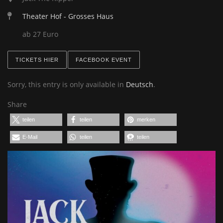
Theater Hof - Grosses Haus
ab 27 Euro
TICKETS HIER
FACEBOOK EVENT
Sorry, this entry is only available in
Deutsch
.
Share
teilen
teilen
merken
E-Mail
teilen
teilen